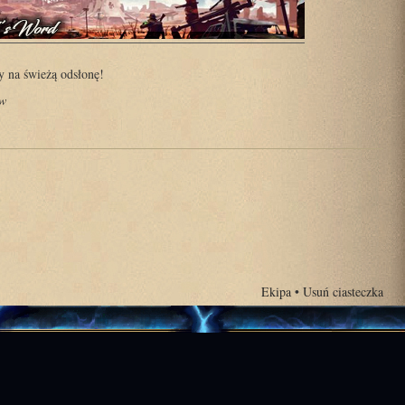
 na świeżą odsłonę!
ów
Ekipa
•
Usuń ciasteczka