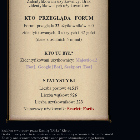
Zidentyfikowani użytkownicy: Brak
zidentyfikowanych użytkowników
KTO PRZEGLĄDA FORUM
32
Forum przegląda
użytkowników :: 0
zidentyfikowanych, 0 ukrytych i 32 gości
(dane z ostatnich 5 minut)
KTO TU BYŁ?
Majestic-12
Zidentyfikowani użytkownicy:
[Bot]
Google [Bot]
Seekport [Bot]
,
,
STATYSTYKI
41517
Liczba postów:
926
Liczba wątków:
223
Liczba użytkowników:
Scarlett Fortis
Najnowszy użytkownik:
Szablon stworzony przez
Kamilę "Dirke" Kierat.
Grafiki i wszystkie treści umieszczone na forum są własnością Wizard's World.
Zostały one stworzone/zmodyfikowane przez administrację tego forum.