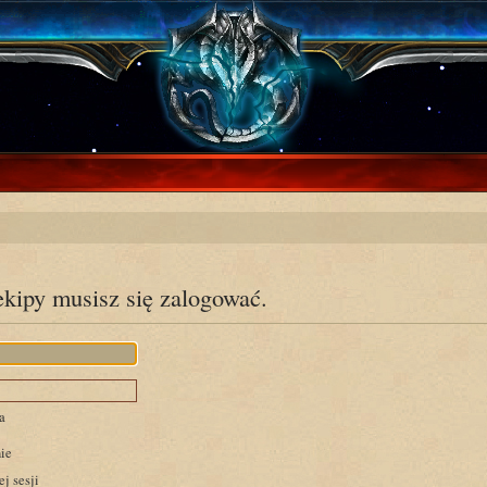
ekipy musisz się zalogować.
a
ie
j sesji