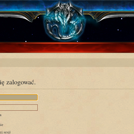
się zalogować.
a
ie
j sesji