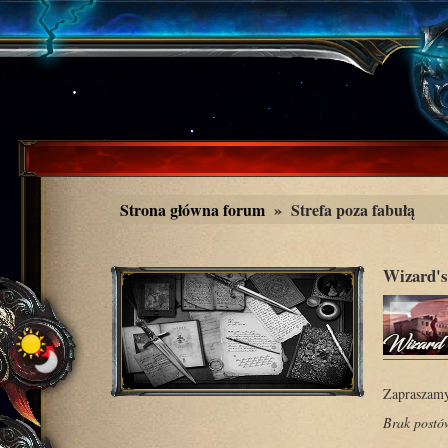
Strona główna forum
»
Strefa poza fabułą
Wizard's
Zapraszamy
Brak postó