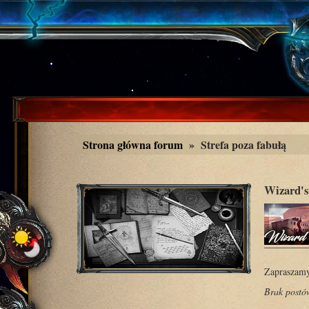
Strona główna forum
»
Strefa poza fabułą
Wizard's
Zapraszamy
Brak postó