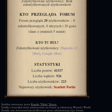
Zidentyfikowani użytkownicy: Brak
zidentyfikowanych użytkowników
KTO PRZEGLĄDA FORUM
20
Forum przegląda
użytkowników :: 0
zidentyfikowanych, 0 ukrytych i 20 gości
(dane z ostatnich 5 minut)
KTO TU BYŁ?
Majestic-12
Zidentyfikowani użytkownicy:
[Bot]
Google [Bot]
,
STATYSTYKI
41517
Liczba postów:
926
Liczba wątków:
223
Liczba użytkowników:
Scarlett Fortis
Najnowszy użytkownik:
Szablon stworzony przez
Kamilę "Dirke" Kierat.
Grafiki i wszystkie treści umieszczone na forum są własnością Wizard's World.
Zostały one stworzone/zmodyfikowane przez administrację tego forum.