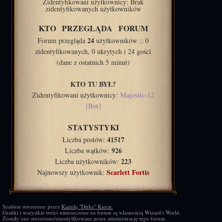
Zidentyfikowani użytkownicy: Brak
zidentyfikowanych użytkowników
KTO PRZEGLĄDA FORUM
24
Forum przegląda
użytkowników :: 0
zidentyfikowanych, 0 ukrytych i 24 gości
(dane z ostatnich 5 minut)
KTO TU BYŁ?
Majestic-12
Zidentyfikowani użytkownicy:
[Bot]
STATYSTYKI
41517
Liczba postów:
926
Liczba wątków:
223
Liczba użytkowników:
Scarlett Fortis
Najnowszy użytkownik:
Szablon stworzony przez
Kamilę "Dirke" Kierat.
Grafiki i wszystkie treści umieszczone na forum są własnością Wizard's World.
Zostały one stworzone/zmodyfikowane przez administrację tego forum.