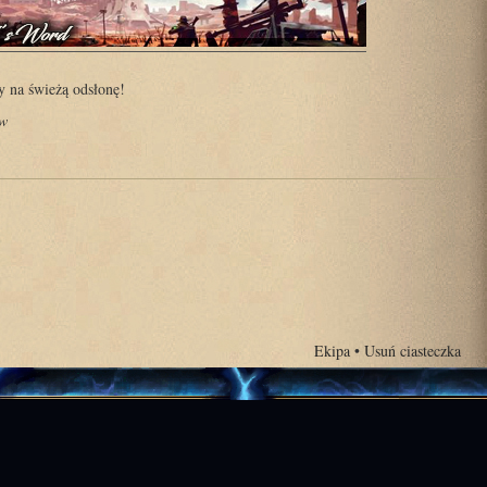
 na świeżą odsłonę!
ów
Ekipa
•
Usuń ciasteczka