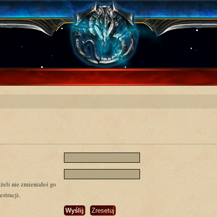
żeli nie zmieniałeś go
estracji.