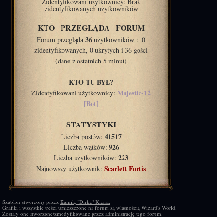
Zidentyfikowani użytkownicy: Brak
zidentyfikowanych użytkowników
KTO PRZEGLĄDA FORUM
36
Forum przegląda
użytkowników :: 0
zidentyfikowanych, 0 ukrytych i 36 gości
(dane z ostatnich 5 minut)
KTO TU BYŁ?
Majestic-12
Zidentyfikowani użytkownicy:
[Bot]
STATYSTYKI
41517
Liczba postów:
926
Liczba wątków:
223
Liczba użytkowników:
Scarlett Fortis
Najnowszy użytkownik:
Szablon stworzony przez
Kamilę "Dirke" Kierat.
Grafiki i wszystkie treści umieszczone na forum są własnością Wizard's World.
Zostały one stworzone/zmodyfikowane przez administrację tego forum.