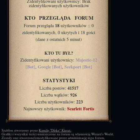
Zidentyfikowani użytkownicy: Brak
zidentyfikowanych użytkowników
KTO PRZEGLĄDA FORUM
18
Forum przegląda
użytkowników :: 0
zidentyfikowanych, 0 ukrytych i 18 gości
(dane z ostatnich 5 minut)
KTO TU BYŁ?
Majestic-12
Zidentyfikowani użytkownicy:
[Bot]
Google [Bot]
Seekport [Bot]
,
,
STATYSTYKI
41517
Liczba postów:
926
Liczba wątków:
223
Liczba użytkowników:
Scarlett Fortis
Najnowszy użytkownik:
Szablon stworzony przez
Kamilę "Dirke" Kierat.
Grafiki i wszystkie treści umieszczone na forum są własnością Wizard's World.
Zostały one stworzone/zmodyfikowane przez administrację tego forum.